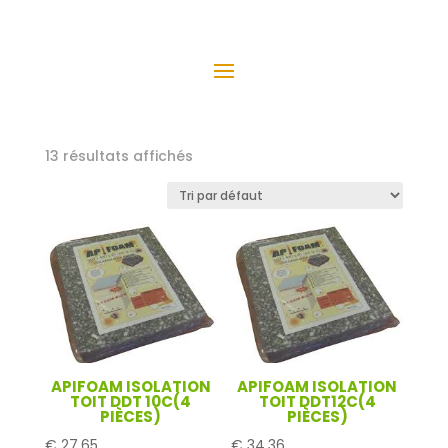
13 résultats affichés
APIFOAM ISOLATION
APIFOAM ISOLATION
TOIT DDT 10C(4
TOIT DDT12C(4
PIÈCES)
PIÈCES)
€
27,65
€
34,36