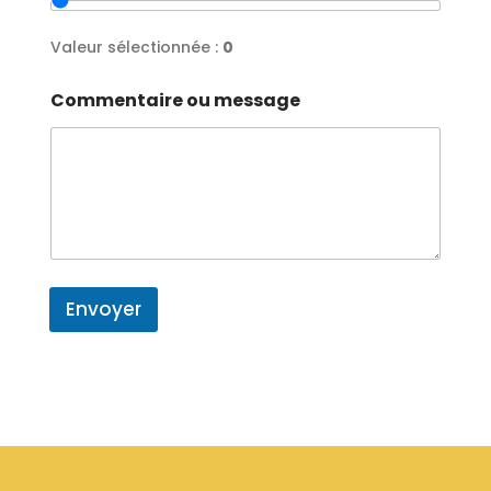
Valeur sélectionnée :
0
Commentaire ou message
Envoyer
A
l
t
e
r
n