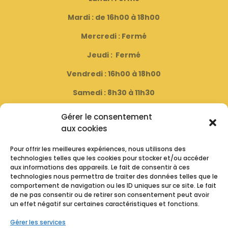
Mardi : de 16h00 à 18h00
Mercredi : Fermé
Jeudi : Fermé
Vendredi : 16h00 à 18h00
Samedi : 8h30 à 11h30
( Fermé le dernier samedi du mois )
Gérer le consentement
aux cookies
Horaire D’été
Pour offrir les meilleures expériences, nous utilisons des
technologies telles que les cookies pour stocker et/ou accéder
Lundi : Fermé
aux informations des appareils. Le fait de consentir à ces
technologies nous permettra de traiter des données telles que le
Mardi : de 16h00 à 19h00
comportement de navigation ou les ID uniques sur ce site. Le fait
de ne pas consentir ou de retirer son consentement peut avoir
Mercredi : Fermé
un effet négatif sur certaines caractéristiques et fonctions.
Jeudi : Fermé
Gérer les services