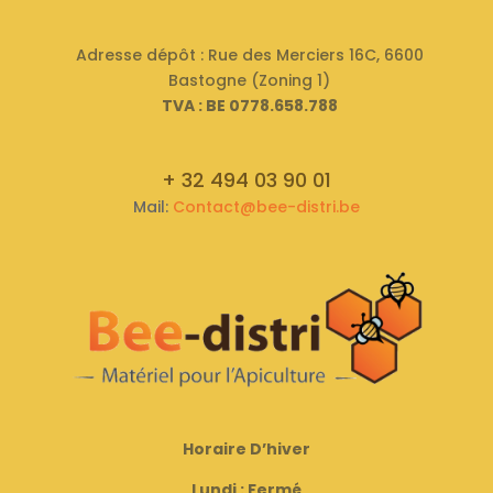
a
t
Adresse dépôt : Rue des Merciers 16C, 6600
i
Bastogne (Zoning 1)
v
TVA : BE 0778.658.788
e
:
+ 32 494 03 90 01
Mail:
Contact@bee-distri.be
Horaire D’hiver
Lundi : Fermé