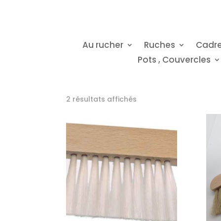
Au rucher
Ruches
Cadr
Pots , Couvercles
2 résultats affichés