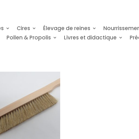
es
Cires
Élevage de reines
Nourrisseme
Pollen & Propolis
Livres et didactique
Pré