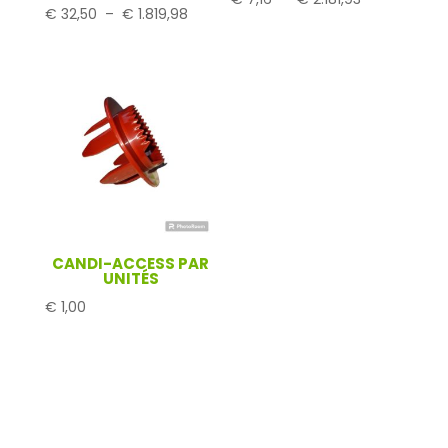
Plage
€
32,50
–
€
1.819,98
de
de
prix :
prix :
€ 7,16
€ 32,50
à
à
€ 2.181,93
€ 1.819,98
CANDI-ACCESS PAR
UNITÉS
€
1,00