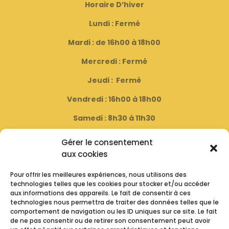
Horaire D’hiver
Lundi : Fermé
Mardi : de 16h00 à 18h00
Mercredi : Fermé
Jeudi : Fermé
Vendredi : 16h00 à 18h00
Samedi : 8h30 à 11h30
( Fermé le dernier samedi du mois )
Gérer le consentement
aux cookies
Horaire D’été
Pour offrir les meilleures expériences, nous utilisons des
technologies telles que les cookies pour stocker et/ou accéder
Lundi : Fermé
aux informations des appareils. Le fait de consentir à ces
technologies nous permettra de traiter des données telles que le
Mardi : de 16h00 à 19h00
comportement de navigation ou les ID uniques sur ce site. Le fait
de ne pas consentir ou de retirer son consentement peut avoir
Mercredi : Fermé