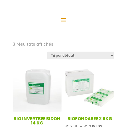
3 résultats affichés
BIO INVERTBEE BIDON
BIOFONDABEE 2.5KG
14 KG
Plage
€
7,16
–
€
2.181,93