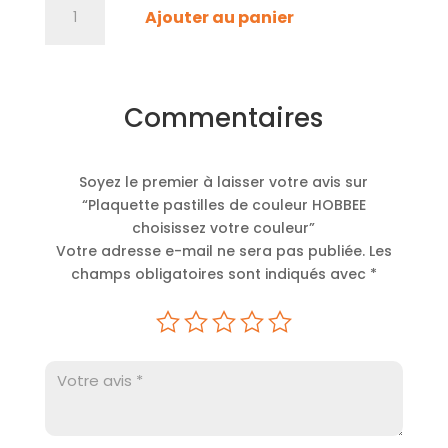
Ajouter au panier
de
Plaquette
A
pastilles
l
de
t
Commentaires
couleur
e
HOBBEE
r
choisissez
n
Soyez le premier à laisser votre avis sur
votre
a
“Plaquette pastilles de couleur HOBBEE
couleur
t
choisissez votre couleur”
i
Votre adresse e-mail ne sera pas publiée.
Les
v
champs obligatoires sont indiqués avec
*
e
: