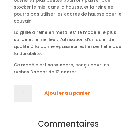
ouvrières plus petites pourront passer pour
stocker le miel dans la hausse, et la reine ne
pourra pas utiliser les cadres de hausse pour le
couvain.
La grille à reine en métal est le modèle le plus
solide et le meilleur. L’utilisation d’un acier de
qualité à la bonne épaisseur est essentielle pour
la durabilité.
Ce modèle est sans cadre, conçu pour les
ruches Dadant de 12 cadres.
quantité
A
Ajouter au panier
de
l
Grille
t
à
e
reines
r
Commentaires
Nicot,
n
50x50
a