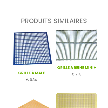
PRODUITS SIMILAIRES
GRILLE A REINE MINI+
GRILLE À MÂLE
€
7,18
€
9,34