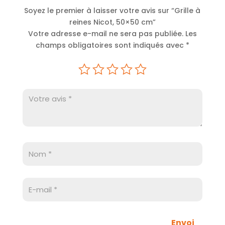
cm
t
Soyez le premier à laisser votre avis sur “Grille à
i
reines Nicot, 50×50 cm”
v
Votre adresse e-mail ne sera pas publiée.
Les
e
champs obligatoires sont indiqués avec
*
:
Envoi