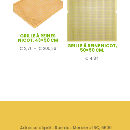
GRILLE À REINES
NICOT, 43×50 CM
GRILLE À REINE NICOT,
Plage
€
2,71
–
€
200,56
50×50 CM.
de
€
4,84
prix :
€ 2,71
à
€ 200,56
Adresse dépôt : Rue des Merciers 16C, 6600