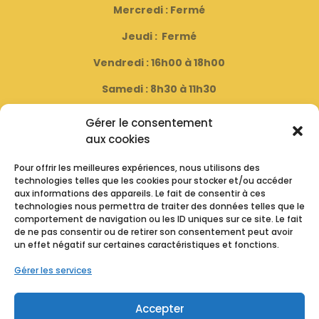
Mercredi : Fermé
Jeudi : Fermé
Vendredi : 16h00 à 18h00
Samedi : 8h30 à 11h30
( Fermé le dernier samedi du mois )
Gérer le consentement
aux cookies
Horaire D’été
Pour offrir les meilleures expériences, nous utilisons des
technologies telles que les cookies pour stocker et/ou accéder
Lundi : Fermé
aux informations des appareils. Le fait de consentir à ces
technologies nous permettra de traiter des données telles que le
Mardi : de 16h00 à 19h00
comportement de navigation ou les ID uniques sur ce site. Le fait
de ne pas consentir ou de retirer son consentement peut avoir
Mercredi : Fermé
un effet négatif sur certaines caractéristiques et fonctions.
Jeudi : Fermé
Gérer les services
Vendredi : 16h00 à 19h00
Accepter