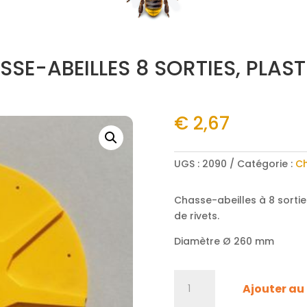
SE-ABEILLES 8 SORTIES, PLAS
€
2,67
UGS :
2090
Catégorie :
Ch
Chasse-abeilles à 8 sortie
de rivets.
Diamètre Ø 260 mm
quantité
Ajouter au
de