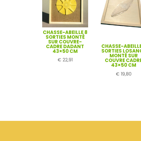
CHASSE-ABEILLE 8
SORTIES MONTÉ
SUR COUVRE-
CHASSE-ABEILLE
CADRE DADANT
SORTIES LOSAN
43×50 CM
MONTÉ SUR
€
22,91
COUVRE CADR
43×50 CM
€
19,80