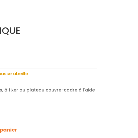
TIQUE
asse abeille
s, à fixer au plateau couvre-cadre à l’aide
A
 panier
l