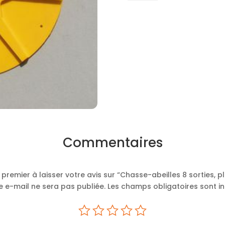
Chasse-
abeilles
8
sorties,
plastique
Commentaires
 premier à laisser votre avis sur “Chasse-abeilles 8 sorties, p
 e-mail ne sera pas publiée.
Les champs obligatoires sont i