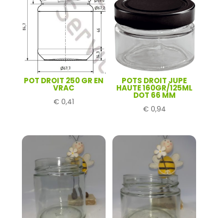
POT DROIT 250 GR EN
POTS DROIT JUPE
VRAC
HAUTE 160GR/125ML
DOT 66 MM
€
0,41
€
0,94