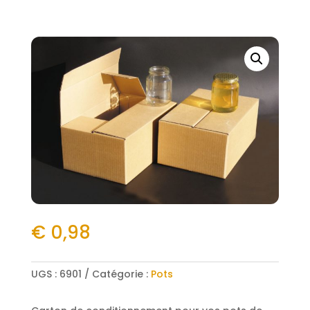
€
0,98
UGS :
6901
Catégorie :
Pots