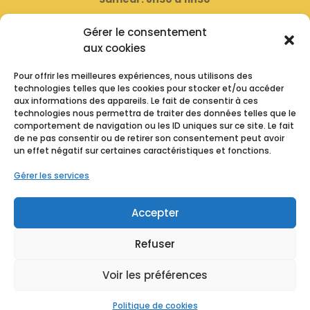
( Fermé le dernier samedi du mois )
Gérer le consentement
aux cookies
Horaire D’été
Pour offrir les meilleures expériences, nous utilisons des
technologies telles que les cookies pour stocker et/ou accéder
Lundi : Fermé
aux informations des appareils. Le fait de consentir à ces
technologies nous permettra de traiter des données telles que le
Mardi : de 16h00 à 19h00
comportement de navigation ou les ID uniques sur ce site. Le fait
de ne pas consentir ou de retirer son consentement peut avoir
Mercredi : Fermé
un effet négatif sur certaines caractéristiques et fonctions.
Jeudi : Fermé
Gérer les services
Vendredi : 16h00 à 19h00
Accepter
Samedi : 8h30 à 11h30
Refuser
( Fermé le dernier samedi du mois )
Voir les préférences
Politique de cookies