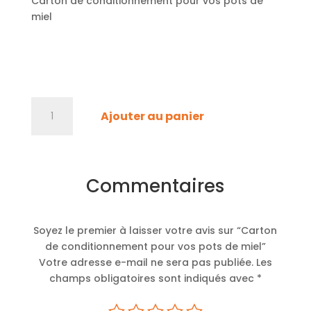
Carton de conditionnement pour vos pots de
miel
quantité
A
Ajouter au panier
de
l
Carton
t
de
e
conditionnement
r
Commentaires
pour
n
vos
a
pots
t
Soyez le premier à laisser votre avis sur “Carton
de
i
de conditionnement pour vos pots de miel”
miel
v
Votre adresse e-mail ne sera pas publiée.
Les
e
champs obligatoires sont indiqués avec
*
: